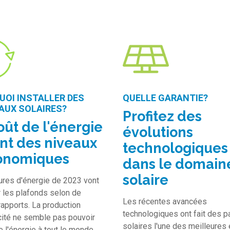
UOI INSTALLER DES
QUELLE GARANTIE?
AUX SOLAIRES?
Profitez des
oût de l'énergie
évolutions
int des niveaux
technologiques
onomiques
dans le domain
solaire
ures d'énergie de 2023 vont
 les plafonds selon de
Les récentes avancées
rapports. La production
technologiques ont fait des 
icité ne semble pas pouvoir
solaires l'une des meilleures
e l'énergie à tout le monde.