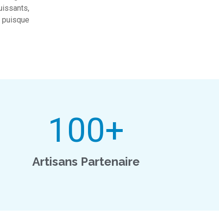
uissants,
s puisque
100
+
Artisans Partenaire