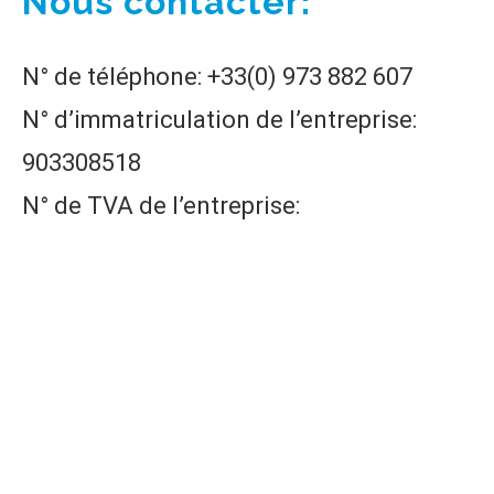
Nous contacter:
N° de téléphone: +33(0) 973 882 607
N° d’immatriculation de l’entreprise:
903308518
N° de TVA de l’entreprise:
FR94903308518
Actus
Nos Rédacteurs
Politique de confidentialité
Mentions Légales
Recevoir des Leads
@2015 - 2024 | All Right Reserved. Designed and Developed by Yacla