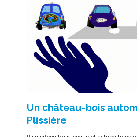
Un château-bois automa
Plissière
Un château-bois unique et automatique a ét