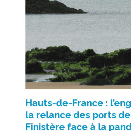
Hauts-de-France : l’en
la relance des ports de
Finistère face à la pa