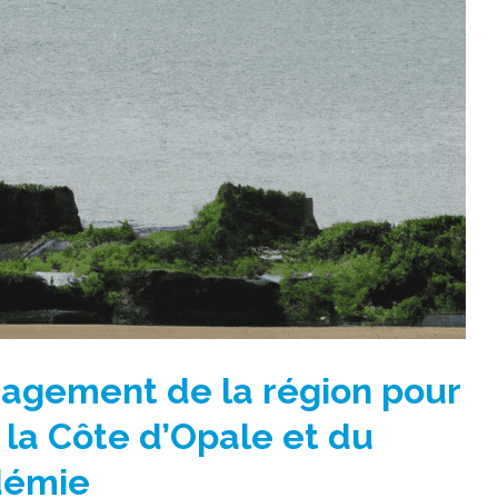
gagement de la région pour
 la Côte d’Opale et du
ndémie