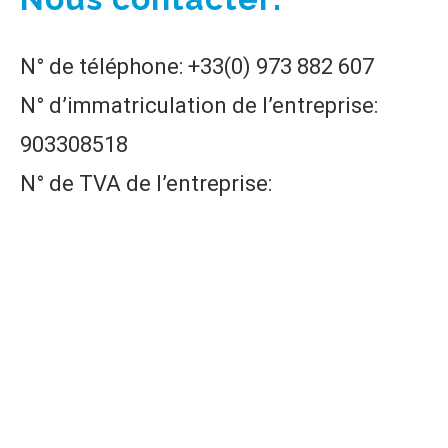
N° de téléphone: +33(0) 973 882 607
N° d’immatriculation de l’entreprise:
903308518
N° de TVA de l’entreprise:
FR94903308518
Actus
Nos Rédacteurs
Politique de confidentialité
Mentions Légales
Recevoir des Leads
@2015 - 2024 | All Right Reserved. Designed and Developed by Yacla