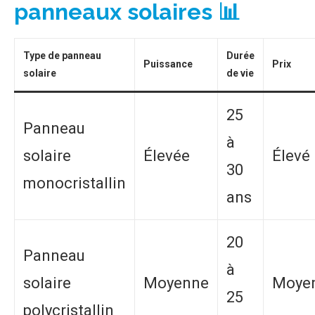
panneaux solaires 📊
Type de panneau
Durée
Puissance
Prix
solaire
de vie
25
Panneau
à
solaire
Élevée
Élevé
30
monocristallin
ans
20
Panneau
à
solaire
Moyenne
Moye
25
polycristallin